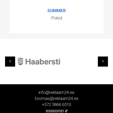
SUMMER
Polod
info@reklaam24.ee
toomas@reklaam24.ee
+372 5866 6510