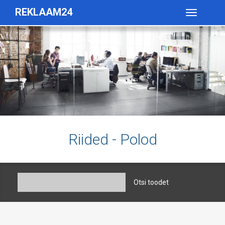
REKLAAM24
Toggle
navigatio
Riided - Polod