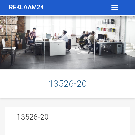
REKLAAM24
Toggle
navigatio
13526-20
13526-20