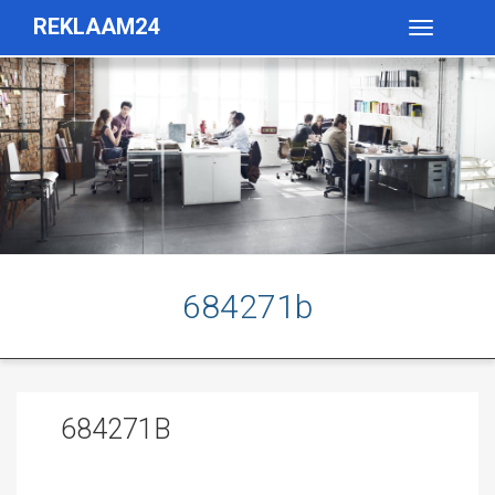
REKLAAM24
Toggle
navigatio
684271b
684271B