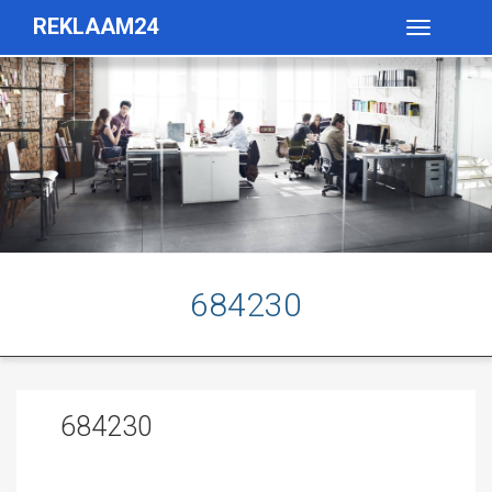
REKLAAM24
Toggle
navigatio
684230
684230