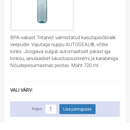
BPA-vabast Tritanist valmistatud kasutajasõbralik
veepudel. Vajutage nuppu AUTOSEAL®, võtke
lonks. Joogiava sulgub automaatselt pärast iga
lonksu, ainulaadset lukustussüsteemi ja karabiiniga.
Nõudepesumasinas pestav. Maht 720 ml.
VALI VÄRV:
Kogus