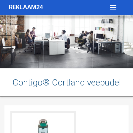
REKLAAM24
Toggle
navigatio
Contigo® Cortland veepudel