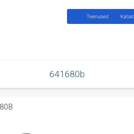
Teenused
Katal
641680b
680B