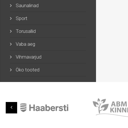
Saunalinad
Sport
Torusallid
Vaba aeg
Vihmavarjud
Öko tooted