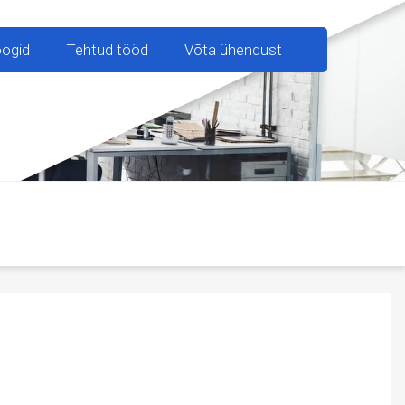
oogid
Tehtud tööd
Võta ühendust