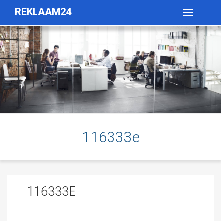
REKLAAM24
Toggle
navigatio
116333e
116333E