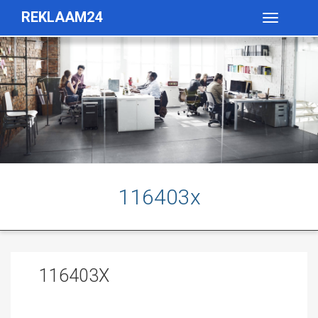
REKLAAM24
Toggle
navigatio
116403x
116403X