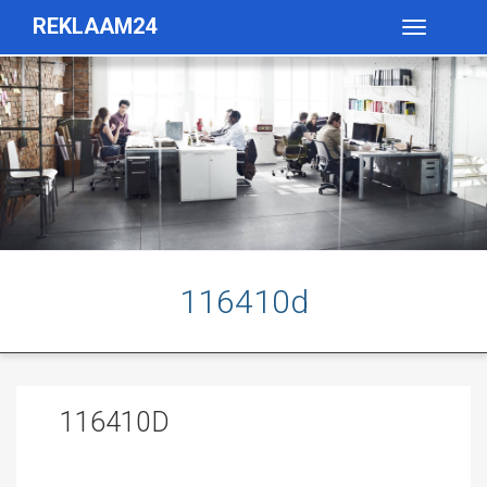
REKLAAM24
Toggle
navigatio
116410d
116410D