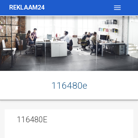
REKLAAM24
Toggle
navigatio
116480e
116480E