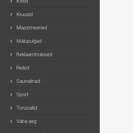
Kotid
Kruusid
Massmeened
Mälupulgad
Reklaamtrükised
Riided
Saunalinad
Sport
Torusallid
Vaba aeg