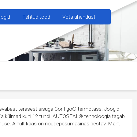
oogid
Tehtud tööd
Võta ühendust
evabast terasest sisuga Contigo® termotass. Joogid
i ja külmad kuni 12 tundi. AUTOSEAL® tehnoloogia tagab
use. Ainult kaas on nõudepesumasinas pestav. Maht