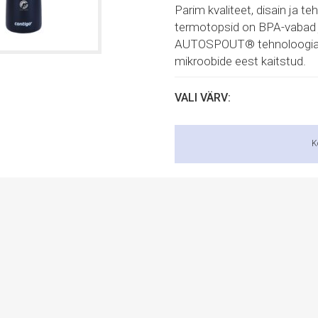
Parim kvaliteet, disain ja 
termotopsid on BPA-vabad 
AUTOSPOUT® tehnoloogial (2
mikroobide eest kaitstud.
VALI VÄRV:
K