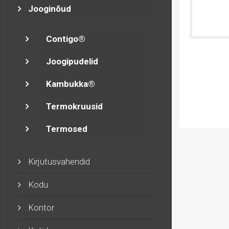
Jooginõud
Contigo®
Joogipudelid
Kambukka®
Termokruusid
Termosed
Kirjutusvahendid
Kodu
Kontor