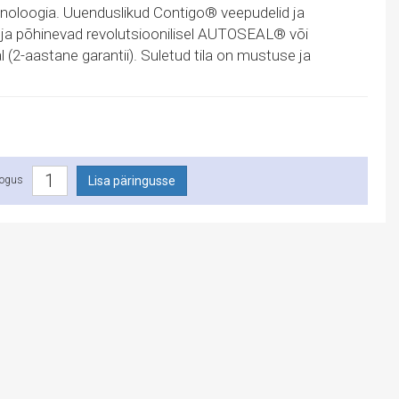
tehnoloogia. Uuenduslikud Contigo® veepudelid ja
ja põhinevad revolutsioonilisel AUTOSEAL® või
-aastane garantii). Suletud tila on mustuse ja
ogus