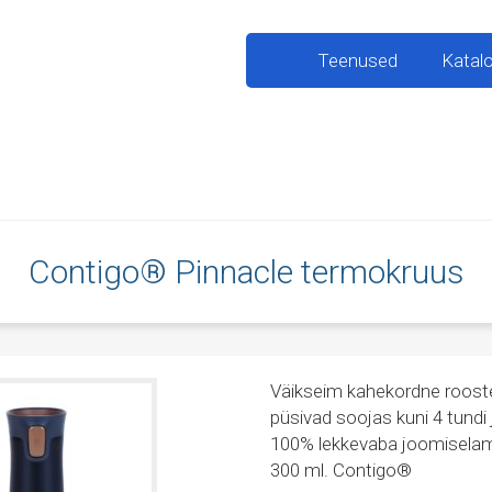
Teenused
Katal
Contigo® Pinnacle termokruus
Väikseim kahekordne roost
püsivad soojas kuni 4 tund
100% lekkevaba joomiselam
300 ml. Contigo®