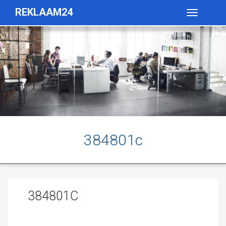
REKLAAM24
Toggle
navigatio
384801c
384801C