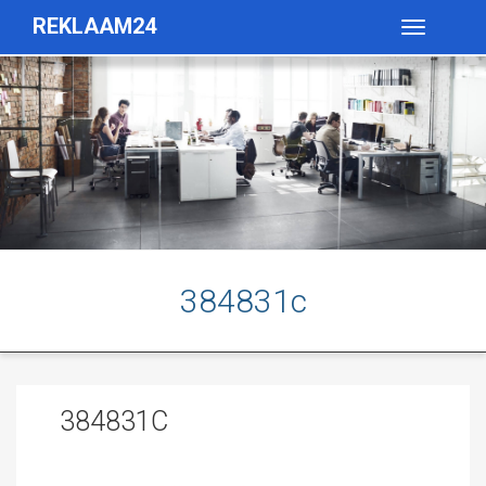
REKLAAM24
Toggle
navigatio
384831c
384831C