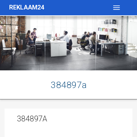
REKLAAM24
Toggle
navigatio
384897a
384897A