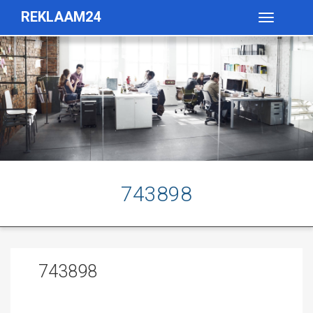
REKLAAM24
Toggle
navigatio
743898
743898