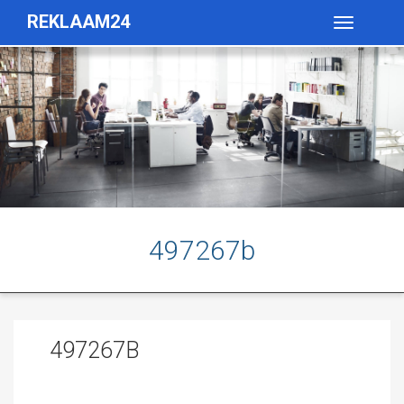
REKLAAM24
Toggle
navigatio
497267b
497267B