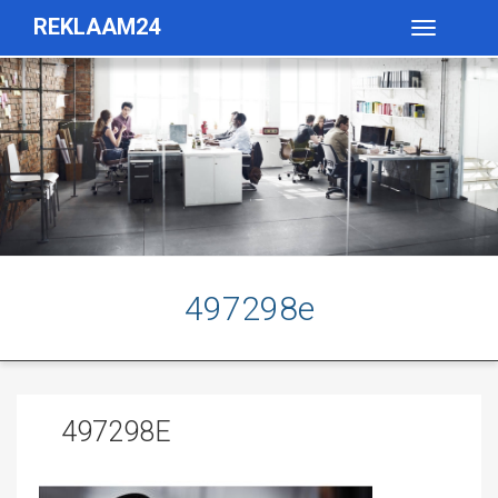
REKLAAM24
Toggle
navigatio
497298e
497298E