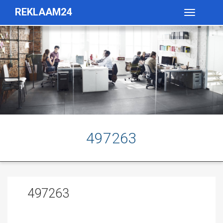
REKLAAM24
Toggle
navigatio
497263
497263