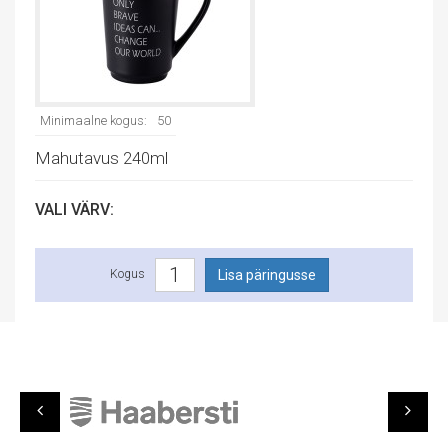
Minimaalne kogus:
50
Mahutavus 240ml
VALI VÄRV:
Kogus