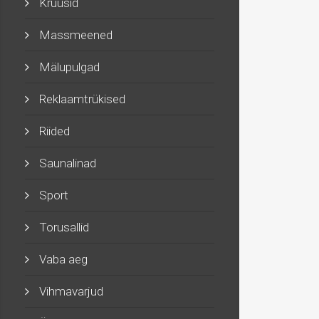
Kruusid
Massmeened
Mälupulgad
Reklaamtrükised
Riided
Saunalinad
Sport
Torusallid
Vaba aeg
Vihmavarjud