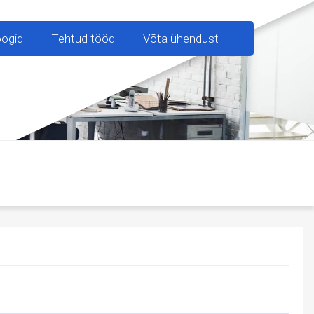
oogid
Tehtud tööd
Võta ühendust