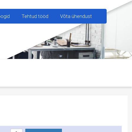
oogid
Tehtud tööd
Võta ühendust