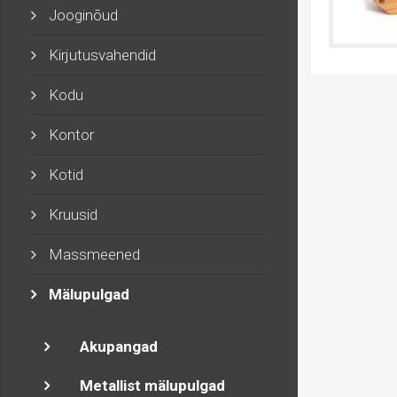
Jooginõud
Kirjutusvahendid
Kodu
Kontor
Kotid
Kruusid
Massmeened
Mälupulgad
Akupangad
Metallist mälupulgad