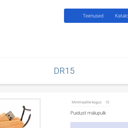
Teenused
Katal
DR15
Minimaalne kogus:
10
Puidust mälupulk