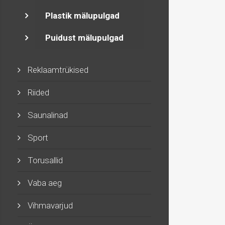
Plastik mälupulgad
Puidust mälupulgad
Reklaamtrükised
Riided
Saunalinad
Sport
Torusallid
Vaba aeg
Vihmavarjud