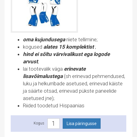
oma kujundusega
riiete tellimine;
kogused
alates 15 komplektist
;
hind ei sõltu värvivalikust ega logode
arvust
;
lai tootevalik väga
erinevate
lisavõimalustega
(sh erinevad pehmendused,
luku ja helkurribade asetused, erinevad käiste
ja säärte otsad, erinevad pükste paneelide
asetused jne);
Riided toodetud Hispaanias
Kogus