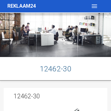
REKLAAM24
Toggle
navigatio
12462-30
12462-30