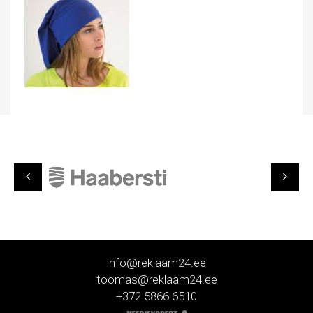
info@reklaam24.ee
toomas@reklaam24.ee
+372 5866 6510