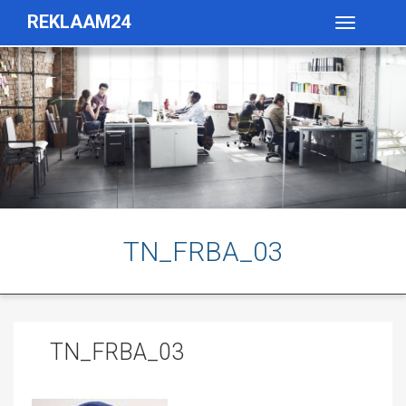
REKLAAM24
Toggle
navigatio
TN_FRBA_03
TN_FRBA_03