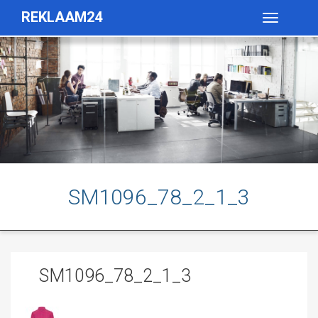
REKLAAM24
Toggle
navigatio
SM1096_78_2_1_3
SM1096_78_2_1_3