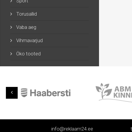
Sport
Torusallid
Vaba aeg
Vihmavarjud
Öko tooted
info@reklaam24.ee