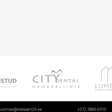
toomas@reklaam24.ee
+372 5866 6510