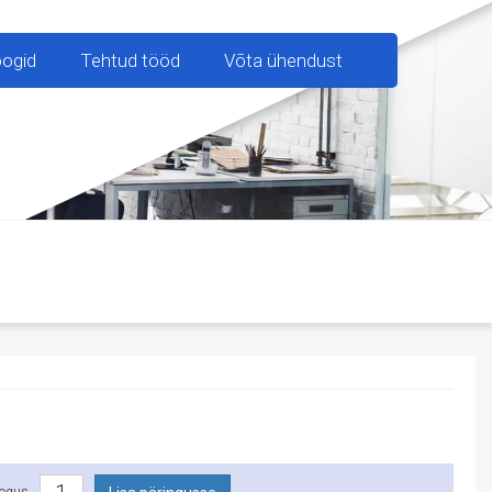
oogid
Tehtud tööd
Võta ühendust