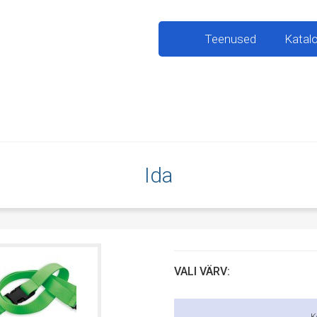
Teenused
Katal
Ida
VALI VÄRV: