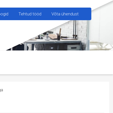
oogid
Tehtud tööd
Võta ühendust
ga