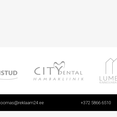
toomas@reklaam24.ee
+372 5866 6510