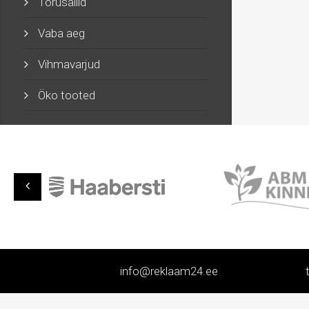
Torusallid
Vaba aeg
Vihmavarjud
Öko tooted
info@reklaam24.ee