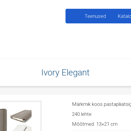
Teenused
Katal
Ivory Elegant
Märkmik koos pastapliiatsi
240 lehte
Mõõtmed: 13×21 cm