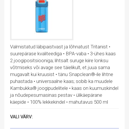
Valmistatud läbipaistvast ja lõhnatust Tritanist •
suurepärase kvaliteediga • BPA-vaba • 3-ühes kaas
2 joogipositsiooniga; lihtsalt suruge kiire lonksu
võtmiseks või avage see täielikult, et juua sama
mugavalt kui kruusist • tänu Snapclean®-ile lihtne
puhastada • universaalne kaas; sobib ka muudele
Kambukka® joogipudelitele • kaas on kuumuskindel
ja nõudepesumasinas pestav • ülikäepärane
käepide • 100% lekkekindel • mahutavus 500 ml
VALI VÄRV: