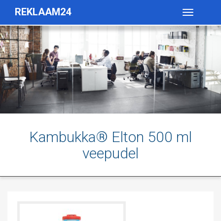
REKLAAM24
Toggle
navigatio
Kambukka® Elton 500 ml
veepudel