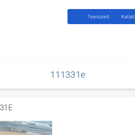
Teenused
Katal
111331e
31E