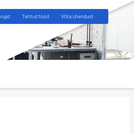
oogid
Tehtud tööd
Võta ühendust