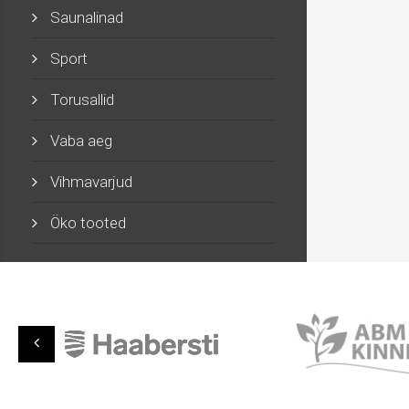
Saunalinad
Sport
Torusallid
Vaba aeg
Vihmavarjud
Öko tooted