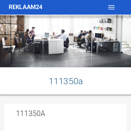
REKLAAM24
Toggle
navigatio
111350a
111350A