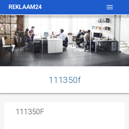
REKLAAM24
Toggle
navigatio
111350f
111350F