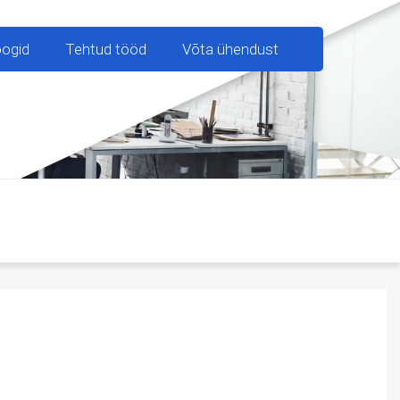
oogid
Tehtud tööd
Võta ühendust