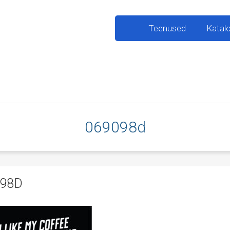
Teenused
Katal
069098d
098D