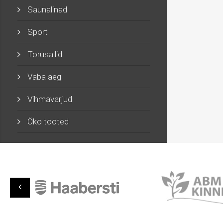
Saunalinad
Sport
Torusallid
Vaba aeg
Vihmavarjud
Öko tooted