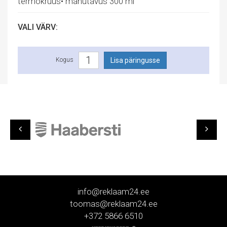
termokruus• mahutavus 300 ml
VALI VÄRV:
Kogus
info@reklaam24.ee
toomas@reklaam24.ee
+372 5866 6510