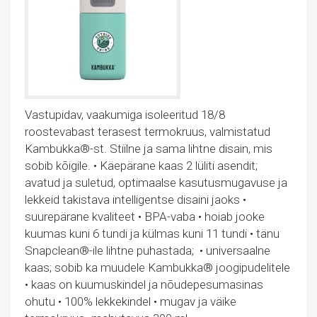
Vastupidav, vaakumiga isoleeritud 18/8
roostevabast terasest termokruus, valmistatud
Kambukka®-st. Stiilne ja sama lihtne disain, mis
sobib kõigile. • Käepärane kaas 2 lüliti asendit;
avatud ja suletud, optimaalse kasutusmugavuse ja
lekkeid takistava intelligentse disaini jaoks •
suurepärane kvaliteet • BPA-vaba • hoiab jooke
kuumas kuni 6 tundi ja külmas kuni 11 tundi • tänu
Snapclean®-ile lihtne puhastada; • universaalne
kaas; sobib ka muudele Kambukka® joogipudelitele
• kaas on kuumuskindel ja nõudepesumasinas
ohutu • 100% lekkekindel • mugav ja väike