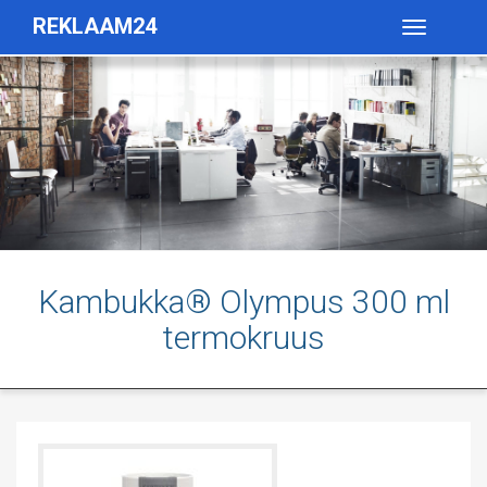
REKLAAM24
Toggle
navigatio
Kambukka® Olympus 300 ml
termokruus