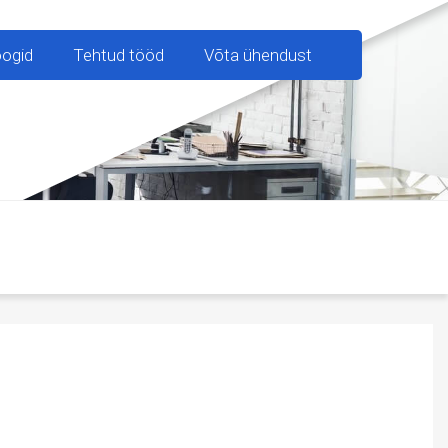
oogid
Tehtud tööd
Võta ühendust