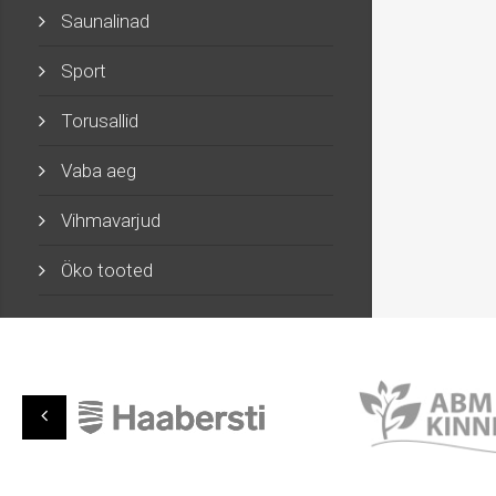
Saunalinad
Sport
Torusallid
Vaba aeg
Vihmavarjud
Öko tooted