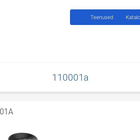
Teenused
Katal
110001a
01A