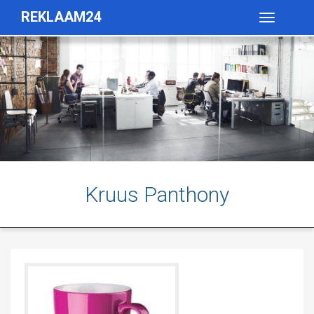
REKLAAM24
Toggle
navigatio
Kruus Panthony