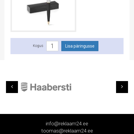
Kogus
info@reklaam24.ee
toomas@reklaam24.ee