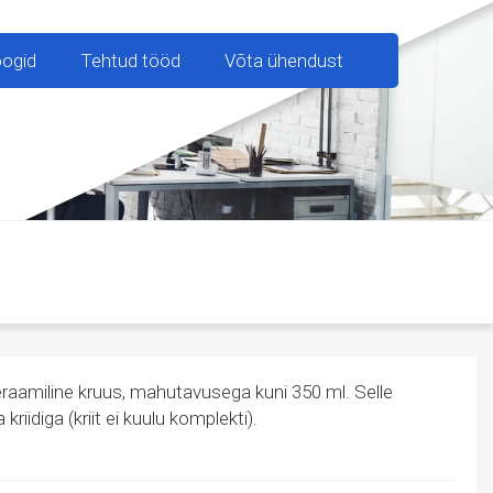
oogid
Tehtud tööd
Võta ühendust
raamiline kruus, mahutavusega kuni 350 ml. Selle
kriidiga (kriit ei kuulu komplekti).