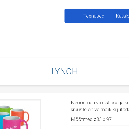
Teenused
Katal
LYNCH
Neoonmati viimistlusega ke
kruusile on võimalik kirjutada 
Mõõtmed ø83 x 97