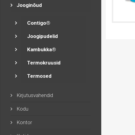
Jooginõud
Contigo®
Joogipudelid
Kambukka®
Termokruusid
Termosed
Kirjutusvahendid
Kodu
Kontor