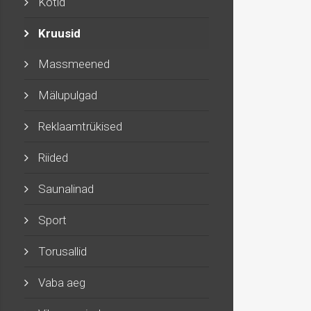
Kotid
Kruusid
Massmeened
Mälupulgad
Reklaamtrükised
Riided
Saunalinad
Sport
Torusallid
Vaba aeg