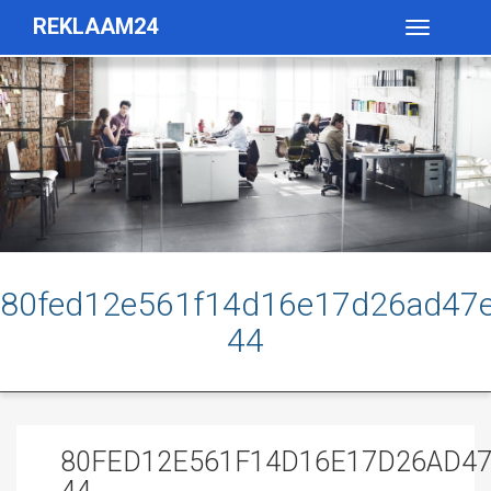
REKLAAM24
Toggle
navigatio
80fed12e561f14d16e17d26ad47
44
80FED12E561F14D16E17D26AD47