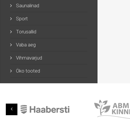
Saunalinad
Sport
Torusallid
Vaba aeg
Vihmavarjud
Öko tooted