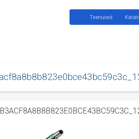
Teenused
Katal
acf8a8b8b823e0bce43bc59c3c_1
5B3ACF8A8B8B823E0BCE43BC59C3C_12