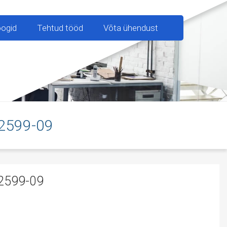
oogid
Tehtud tööd
Võta ühendust
2599-09
599-09