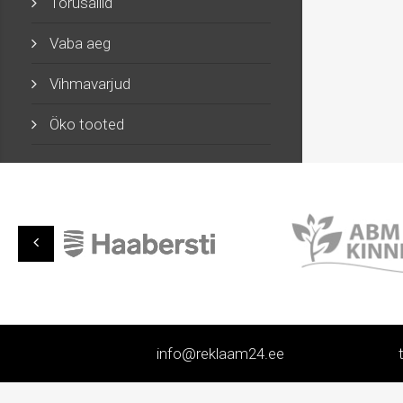
Torusallid
Vaba aeg
Vihmavarjud
Öko tooted
info@reklaam24.ee