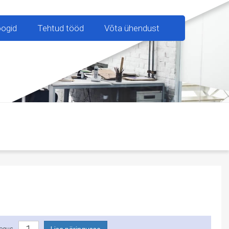
oogid
Tehtud tööd
Võta ühendust