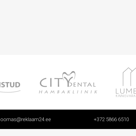
toomas@reklaam24.ee
+372 5866 6510