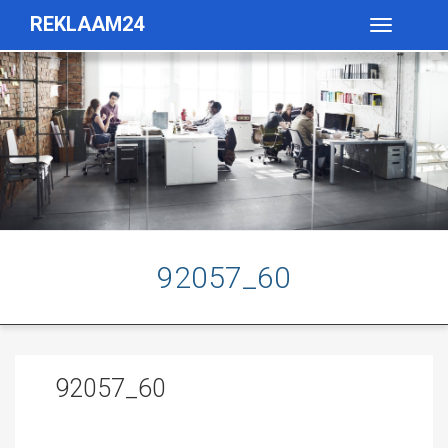
REKLAAM24
Toggle
navigatio
92057_60
92057_60