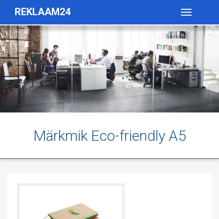
REKLAAM24
Toggle
navigatio
Märkmik Eco-friendly A5