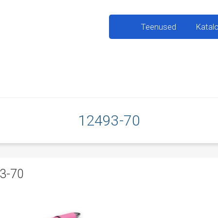
Teenused
Katal
12493-70
3-70