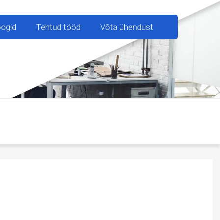
oogid
Tehtud tööd
Võta ühendust