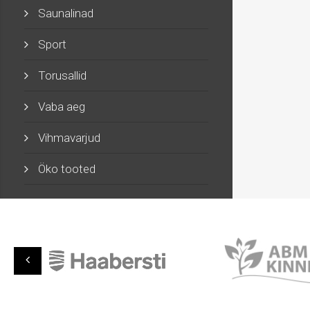
Saunalinad
Sport
Torusallid
Vaba aeg
Vihmavarjud
Öko tooted