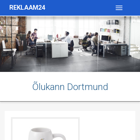
REKLAAM24
Toggle
navigatio
Õlukann Dortmund