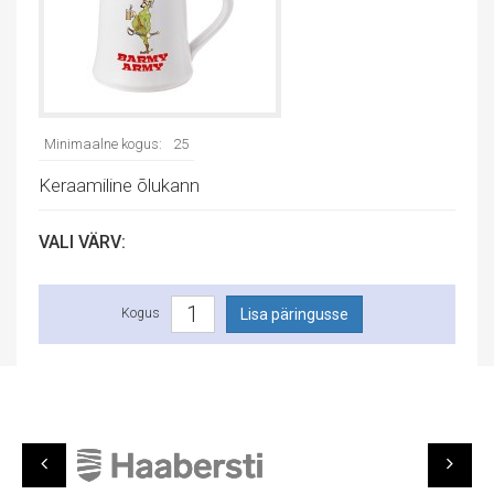
Minimaalne kogus:
25
Keraamiline õlukann
VALI VÄRV:
Kogus