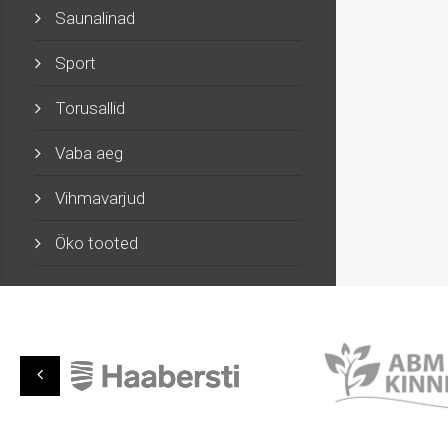
Saunalinad
Sport
Torusallid
Vaba aeg
Vihmavarjud
Öko tooted