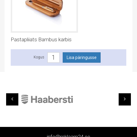
Pastapliiats Bambus karbis
Kogus
info@reklaam24.ee