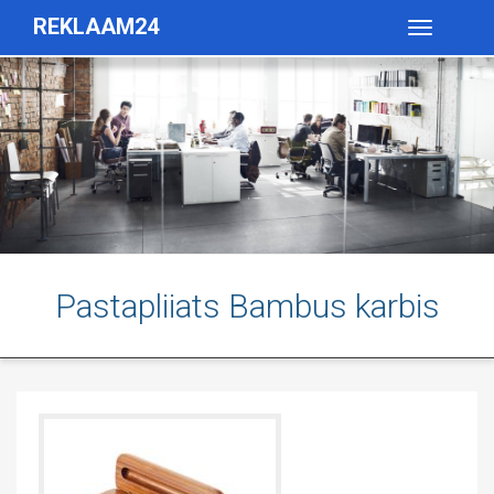
REKLAAM24
Toggle
navigatio
Pastapliiats Bambus karbis