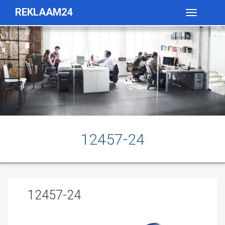
REKLAAM24
Toggle
navigatio
12457-24
12457-24