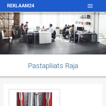
REKLAAM24
Toggle
navigatio
Pastapliiats Raja