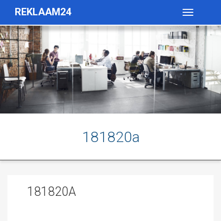
REKLAAM24
Toggle
navigatio
181820a
181820A