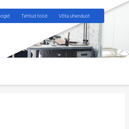
oogid
Tehtud tööd
Võta ühendust