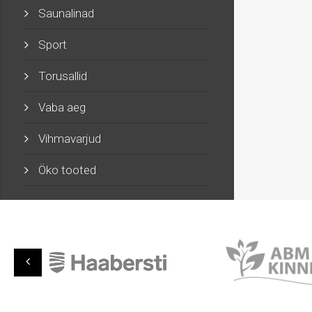
Saunalinad
Sport
Torusallid
Vaba aeg
Vihmavarjud
Öko tooted