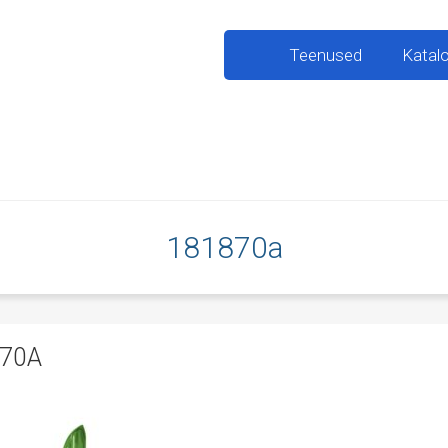
Teenused
Katal
181870a
70A